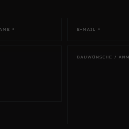
HTFELD
PFLICHTFELD
AME
E-MAIL
*
*
PFLICHTFELD
BAUWÜNSCHE / AN