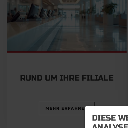
RUND UM IHRE FILIALE
MEHR ERFAHREN
DIESE W
ANALYS