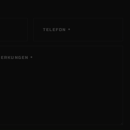
PFLICHTFELD
TELEFON
*
MERKUNGEN
*