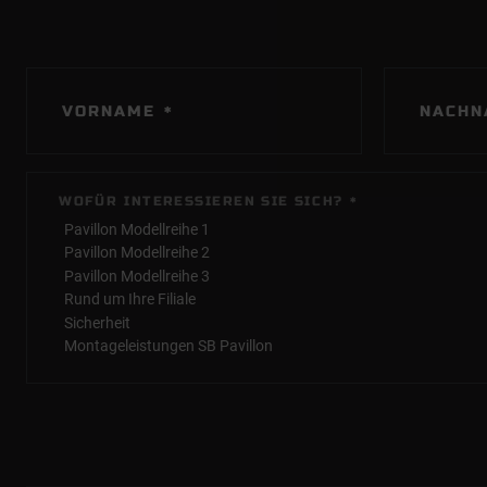
PFLICHTFELD
PFLIC
VORNAME
NACHN
*
PFLICHTFELD
WOFÜR INTERESSIEREN SIE SICH?
*