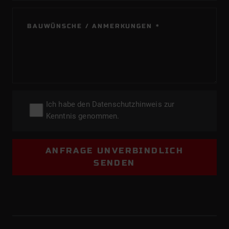
PFLICHTFELD
BAUWÜNSCHE / ANMERKUNGEN
*
Ich habe den
Datenschutzhinweis
zur
Kenntnis genommen.
ANFRAGE UNVERBINDLICH
SENDEN