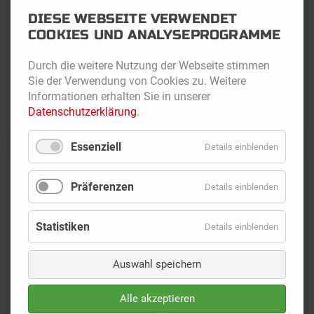
DIESE WEBSEITE VERWENDET
COOKIES UND ANALYSEPROGRAMME
Durch die weitere Nutzung der Webseite stimmen
Sie der Verwendung von Cookies zu. Weitere
Informationen erhalten Sie in unserer
Datenschutzerklärung
.
Essenziell
Details einblenden
Präferenzen
Details einblenden
NEUGESTALTUNG EINER SB WAND
Eine zeitgemäße SB-Wand ist weit mehr als nur Technik –
Statistiken
Details einblenden
sie ist Visitenkarte, Markenfläche und Servicepunkt
zugleich. Mit unserem Know-how in der hochwertigen
Auswahl speichern
Umsetzung von SB-Zonen gestalten wir Ihre Wandflächen
funktional, einladend und CI-gerecht
.
Alle akzeptieren