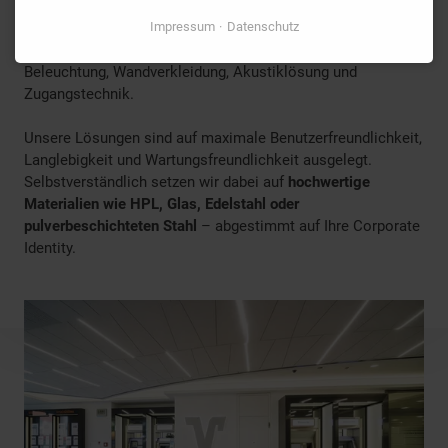
Ob Neubau oder Modernisierung: Wir planen und realisieren
Ihre SB-Wand exakt nach den Anforderungen Ihres
Impressum
Datenschutz
Standortes – inklusive Automatenintegration, LED-
Beleuchtung, Wandverkleidung, Akustiklösung und
Zugangstechnik.
Unsere Lösungen sind auf maximale Benutzerfreundlichkeit,
Langlebigkeit und Wartungsfreundlichkeit ausgelegt.
Selbstverständlich setzen wir dabei auf
hochwertige
Materialien wie HPL, Glas, Edelstahl oder
pulverbeschichteten Stahl
– abgestimmt auf Ihre Corporate
Identity.