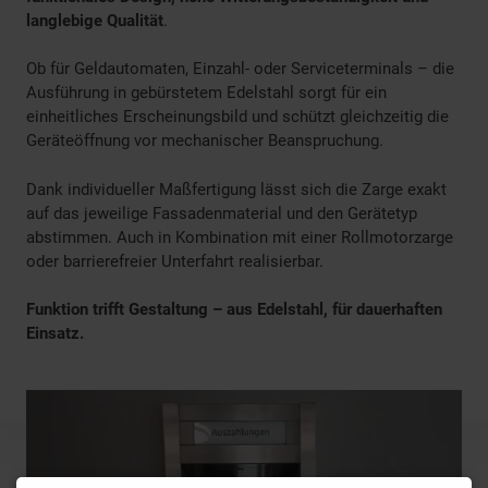
langlebige Qualität
.
Ob für Geldautomaten, Einzahl- oder Serviceterminals – die
Ausführung in gebürstetem Edelstahl sorgt für ein
einheitliches Erscheinungsbild und schützt gleichzeitig die
Geräteöffnung vor mechanischer Beanspruchung.
Dank individueller Maßfertigung lässt sich die Zarge exakt
auf das jeweilige Fassadenmaterial und den Gerätetyp
abstimmen. Auch in Kombination mit einer Rollmotorzarge
oder barrierefreier Unterfahrt realisierbar.
Funktion trifft Gestaltung – aus Edelstahl, für dauerhaften
Einsatz.