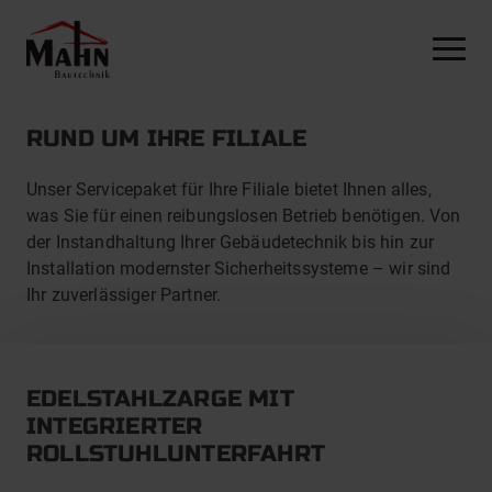
NAVI
ALLES AUS EINER HAND
RUND UM IHRE FILIALE
MODELLREIHE I
Unser Servicepaket für Ihre Filiale bietet Ihnen alles,
MODELLREIHE II
was Sie für einen reibungslosen Betrieb benötigen. Von
der Instandhaltung Ihrer Gebäudetechnik bis hin zur
MODELLREIHE III
Installation modernster Sicherheitssysteme – wir sind
Ihr zuverlässiger Partner.
EDELSTAHLZARGE MIT
INTEGRIERTER
ROLLSTUHLUNTERFAHRT