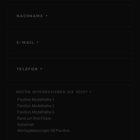
PFLICHTFELD
NACHNAME
*
PFLICHTFELD
E-MAIL
*
PFLICHTFELD
TELEFON
*
PFLICHTFELD
WOFÜR INTERESSIEREN SIE SICH?
*