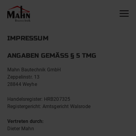
NAVI
ALLES AUS EINER HAND
RUND UM IHRE FILIALE
IMPRESSUM
MODELLREIHE I
SICHERHEIT & FILIALABSICHERUNG
MODELLREIHE II
MONTAGELEISTUNGEN
ANGABEN GEMÄSS § 5 TMG
MODELLREIHE III
Mahn Bautechnik GmbH
Zeppelinstr. 13
28844 Weyhe
Handelsregister: HRB207325
Registergericht: Amtsgericht Walsrode
Vertreten durch:
Dieter Mahn