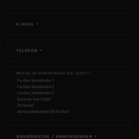
PFLICHTFELD
E-MAIL
*
PFLICHTFELD
TELEFON
*
PFLICHTFELD
WOFÜR INTERESSIEREN SIE SICH?
*
PFLICHTFELD
BAUWÜNSCHE / ANMERKUNGEN
*