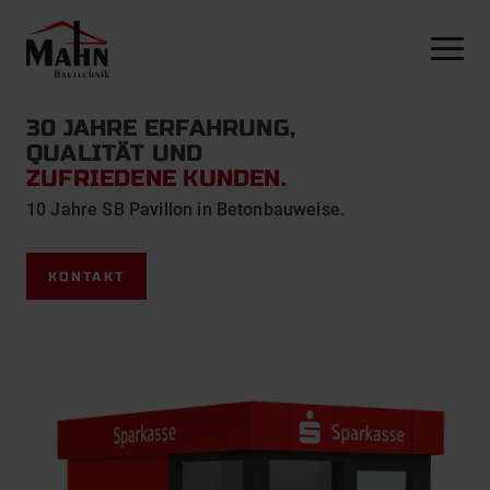
NAVI
ALLES AUS EINER HAND
RUND UM IHRE FILIALE
30 JAHRE ERFAHRUNG,
MODELLREIHE I
SICHERHEIT & FILIALABSICHERUNG
QUALITÄT UND
ZUFRIEDENE KUNDEN.
MODELLREIHE II
MONTAGELEISTUNGEN
10 Jahre SB Pavillon in Betonbauweise.
MODELLREIHE III
KONTAKT